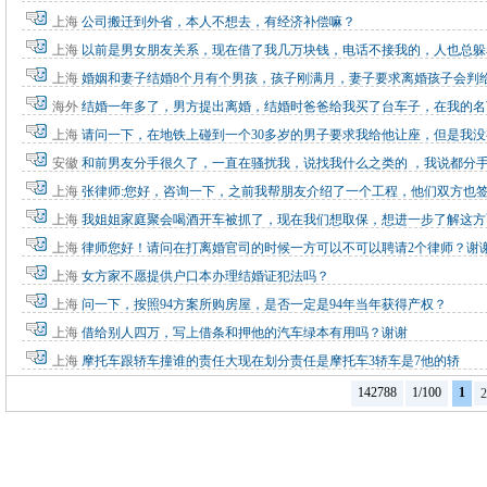
上海
公司搬迁到外省，本人不想去，有经济补偿嘛？
上海
以前是男女朋友关系，现在借了我几万块钱，电话不接我的，人也总躲
上海
婚姻和妻子结婚8个月有个男孩，孩子刚满月，妻子要求离婚孩子会判
海外
结婚一年多了，男方提出离婚，结婚时爸爸给我买了台车子，在我的名
上海
请问一下，在地铁上碰到一个30多岁的男子要求我给他让座，但是我没
安徽
和前男友分手很久了，一直在骚扰我，说找我什么之类的 ，我说都分
上海
张律师:您好，咨询一下，之前我帮朋友介绍了一个工程，他们双方也
上海
我姐姐家庭聚会喝酒开车被抓了，现在我们想取保，想进一步了解这方
上海
律师您好！请问在打离婚官司的时候一方可以不可以聘请2个律师？谢
上海
女方家不愿提供户口本办理结婚证犯法吗？
上海
问一下，按照94方案所购房屋，是否一定是94年当年获得产权？
上海
借给别人四万，写上借条和押他的汽车绿本有用吗？谢谢
上海
摩托车跟轿车撞谁的责任大现在划分责任是摩托车3轿车是7他的轿
142788
1/100
1
2