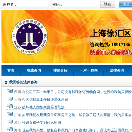
注册
用户名：
密码：
上海徐汇区
咨询热线: 18917186
首页
在线咨询
律师介绍
一对一咨询
法律咨询
我回答的法律咨询
四川
在公司开车一年半了，公司没有和我签订劳动合同，也没给我购买保险
上海
今天到底算工作日还是休息日
江苏
破坏他人婚姻家庭是否范法
广东
如果我朋友用我身份证租房子之类，然后做了违法的事情，我的关系会
浙江
强贱女孩子受到什么惩罚
海南
现在我想离婚。他私自将我的户口牵往他们那了。我该怎么迁回我的户